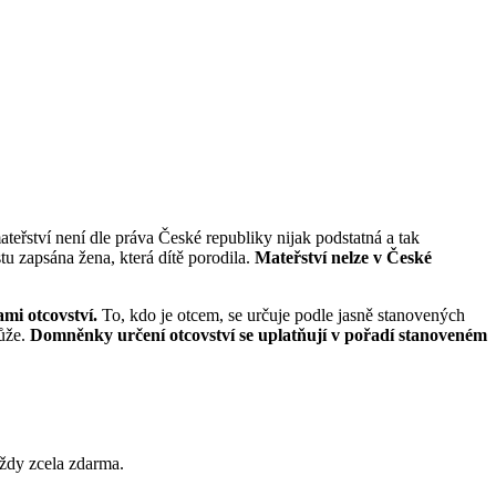
teřství není dle práva České republiky nijak podstatná a tak
tu zapsána žena, která dítě porodila.
Mateřství nelze v České
mi otcovství.
To, kdo je otcem, se určuje podle jasně stanovených
může.
Domněnky určení otcovství se uplatňují v pořadí stanoveném
Vždy zcela zdarma.