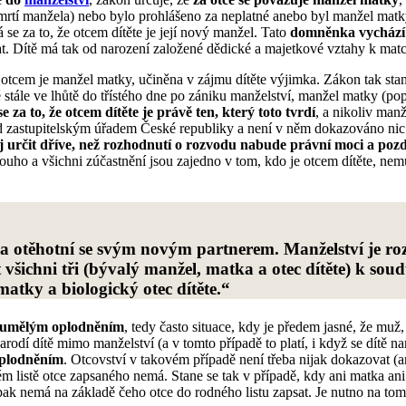
 smrtí manžela) nebo bylo prohlášeno za neplatné anebo byl manžel matk
se za to, že otcem dítěte je její nový manžel. Tato
domněnka vychází 
at. Dítě má tak od narození založené dědické a majetkové vztahy k matc
e otcem je manžel matky, učiněna v zájmu dítěte výjimka. Zákon tak stan
tě stále ve lhůtě do třístého dne po zániku manželství, manžel matky (po
e za to, že otcem dítěte je právě ten, který toto tvrdí
, a nikoliv man
ed zastupitelským úřadem České republiky a není v něm dokazováno ni
j určit dříve,
než rozhodnutí o rozvodu nabude právní moci a pozdě
 dlouho a všichni zúčastnění jsou zajedno v tom, kdo je otcem dítěte, 
 otěhotní se svým novým partnerem. Manželství je rozv
šichni tři (bývalý manžel, matka a otec dítěte) k sou
atky a biologický otec dítěte.
“
í umělým oplodněním
, tedy často situace, kdy je předem jasné, že muž
arodí dítě mimo manželství (a v tomto případě to platí, i když se dítě n
oplodněním
. Otcovství v takovém případě není třeba nijak dokazovat (
ém listě otce zapsaného nemá. Stane se tak v případě, kdy ani matka a
pak nemá na základě čeho otce do rodného listu zapsat. Je nutno na tomt