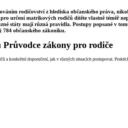
ováním rodičovství z hlediska občanského práva, nikoli
e pro určení matrikových rodičů dítěte vlastně téměř ne
né státy mají různá pravidla. Postupy popsané v tomto
– § 784 občanského zákoníku.
u Průvodce zákony pro rodiče
čů a konkrétní doporučení, jak v různých situacích postupovat. Praktic