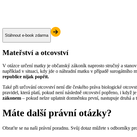
Stáhnout e-book zdarma
Mateřství a otcovství
V otázce určení matky je občanský zákoník naprosto stručný a stanov
například v situaci, kdy jde o náhradní matku v případě surogátního ma
republice nijak popřít.
Také při určování otcovství není dle českého práva biologické otcovs
pravidel, která platí, pokud není následně otcovství popřeno, i když j
zákonem
– pokud nelze uplatnit domněnku první, nastupuje druhá a t
Máte další právní otázky?
Obraťte se na naši právní poradnu. Svůj dotaz můžete s odborníky pr