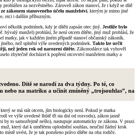
y prohlášen za nezvěstného. Zároveň zákon stanoví, že i když se dítě
ze zákonem stanoveného účelu manželství
, kterým je mimo jiné
e, otci i dalším příbuzným.
oví několik podmínek, kdy je dítěti zapsán otec jiný.
Jestliže bylo
př. bývalý manžel) prohlásí, že není otcem dítěte, jiný muž prohlásí, že
žel matky, jak v každém jiném případě stanoví občanský zákoník.
c jiného, než splnění výše uvedených podmínek.
Takto lze určit
ji, než jeden rok od narození dítěte.
Zákonodárce tak vyhověl
nemuselo zbytečně docházet k popření otcovství manželem matky a
edeno. Dítě se narodí za dva týdny. Po té, co
du nebo na matriku a učinit zmíněný „trojsouhlas”, na
, který se má stát otcem, jím biologicky není. Pokud je matka
arodí ve výše uvedené lhůtě tři sta dní od rozvodu), zákon jasně
ani by to samozřejmě nešlo), nastupuje automaticky ze zákona. V praxi
ni muž, který dal k umělému oplodnění souhlas, neučiní žádný krok
o místě uvést, že je tak porušeno právo dítěte na oba rodiče.