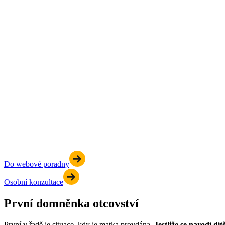
Do webové poradny
Osobní konzultace
První domněnka otcovství
První v řadě je situace, kdy je matka provdána.
Jestliže se narodí dí