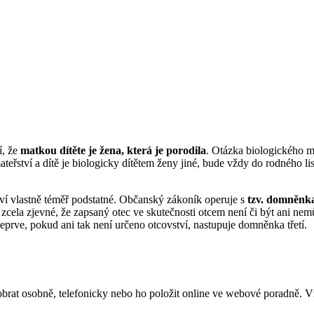
í, že
matkou dítěte je žena, která je porodila
. Otázka biologického ma
teřství a dítě je biologicky dítětem ženy jiné, bude vždy do rodného lis
tví vlastně téměř podstatné. Občanský zákoník operuje s
tzv. domněnka
e zcela zjevné, že zapsaný otec ve skutečnosti otcem není či být ani ne
eprve, pokud ani tak není určeno otcovství, nastupuje domněnka třetí.
obrat osobně, telefonicky nebo ho položit online ve webové poradně. 