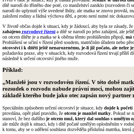
dítě narodí do třístého dne poté, co manželství zaniklo (rozvodem či
narodí do uplynutí výše uvedené lhůty, ale matka se znovu provdá, má 
založení rodiny a řádná výchova dětí, a proto není nutné nic dokazov
V životě občas dojde k situaci, kdy je žádoucí, aby byla ze zásady, ž
zahájeno
rozvodové řízení
a dítě se narodí po jeho zahájení, ale ješ
on otcem dítěte je a matka se k oběma těmto prohlášením připojí,
má s
Prohlášení se učiní v řízení před soudem, matričním úřadem nebo př
otcovství i k dítěti ještě nenarozenému, je-li již počato, ale nelze je
požadavku praxe, aby v situacích, kdy rozvodová řízení trvají příliš
následně k určení otcovství jiného muže.
Příklad:
„
Manželé jsou v rozvodovém řízení. V této době matka
rozsudek o rozvodu nabude právní moci, mohou zajít v
základě kterého bude jako otec zapsán nový partner m
Speciálním způsobem určení otcovství je situace, kdy
dojde k počet
provdána, opět platí pravidlo, že
otcem je manžel matky
. Pokud se n
stanoví, že bez dalšího
je otcem muž, který dal souhlas s umělým 
ale může dojít k situaci, kdy i dítě počaté umělým oplodněním v rodn
k tomu, aby se o udělení souhlasu dozvěděla příslušná matrika, která 