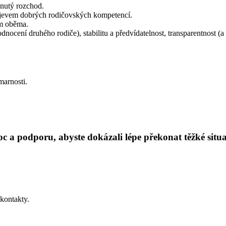
dnutý rozchod.
rojevem dobrých rodičovských kompetencí.
im oběma.
ocení druhého rodiče), stabilitu a předvídatelnost, transparentnost (a r
marnosti.
c a podporu, abyste dokázali lépe překonat těžké situ
 kontakty.