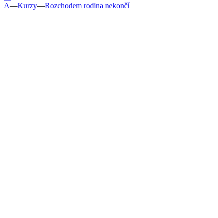
A
—
Kurzy
—
Rozchodem rodina nekončí