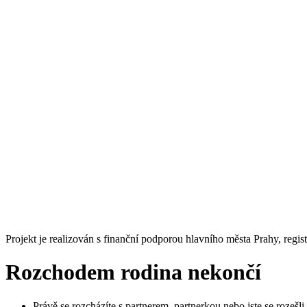
Projekt je realizován s finanční podporou hlavního města Prahy, reg
Rozchodem rodina nekončí
Právě se rozcházíte s partnerem, partnerkou nebo jste se rozešl