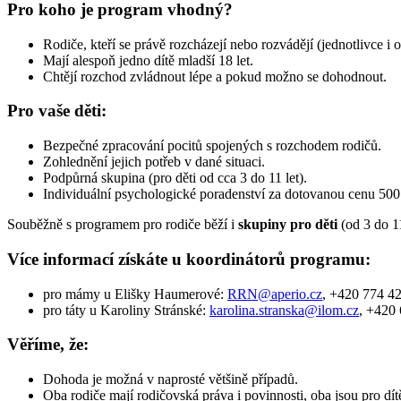
Pro koho je program vhodný?
Rodiče, kteří se právě rozcházejí nebo rozvádějí (jednotlivce
Mají alespoň jedno dítě mladší 18 let.
Chtějí rozchod zvládnout lépe a pokud možno se dohodnout.
Pro vaše děti:
Bezpečné zpracování pocitů spojených s rozchodem rodičů.
Zohlednění jejich potřeb v dané situaci.
Podpůrná skupina (pro děti od cca 3 do 11 let).
Individuální psychologické poradenství za dotovanou cenu 500 
Souběžně s programem pro rodiče běží i
skupiny pro děti
(od 3 do 11
Více informací získáte u koordinátorů programu:
pro mámy u Elišky Haumerové:
RRN@aperio.cz
, +420 774 4
pro táty u Karoliny Stránské:
karolina.stranska@ilom.cz
, +420
Věříme, že:
Dohoda je možná v naprosté většině případů.
Oba rodiče mají rodičovská práva i povinnosti, oba jsou pro dítě