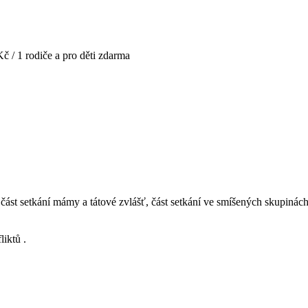
č / 1 rodiče a pro děti zdarma
ást setkání mámy a tátové zvlášť, část setkání ve smíšených skupinách t
iktů .