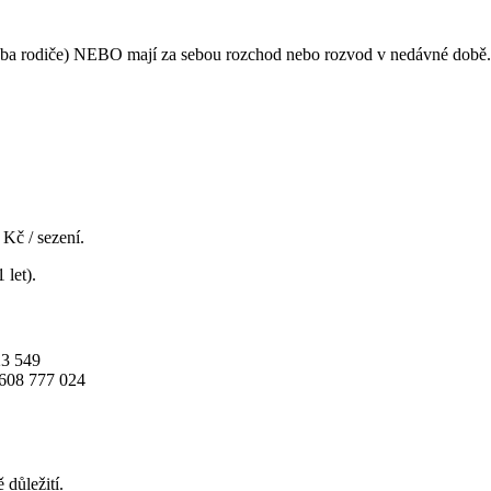
 i oba rodiče) NEBO mají za sebou rozchod nebo rozvod v nedávné době.
Kč / sezení.
 let).
23 549
 608 777 024
 důležití.