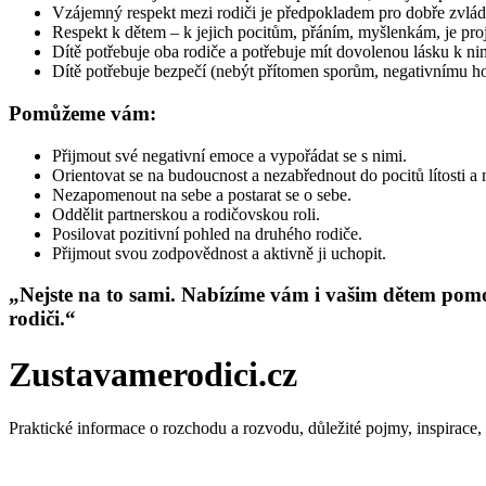
Vzájemný respekt mezi rodiči je předpokladem pro dobře zvlá
Respekt k dětem – k jejich pocitům, přáním, myšlenkám, je p
Dítě potřebuje oba rodiče a potřebuje mít dovolenou lásku k n
Dítě potřebuje bezpečí (nebýt přítomen sporům, negativnímu hodn
Pomůžeme vám:
Přijmout své negativní emoce a vypořádat se s nimi.
Orientovat se na budoucnost a nezabřednout do pocitů lítosti a 
Nezapomenout na sebe a postarat se o sebe.
Oddělit partnerskou a rodičovskou roli.
Posilovat pozitivní pohled na druhého rodiče.
Přijmout svou zodpovědnost a aktivně ji uchopit.
„
Nejste na to sami. Nabízíme vám i vašim dětem pomo
rodiči.
“
Zustavamerodici.cz
Praktické informace o rozchodu a rozvodu, důležité pojmy, inspirace,