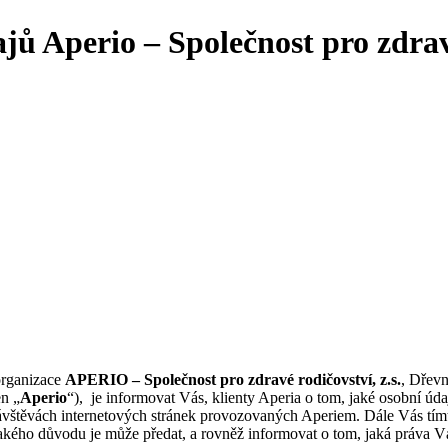
ů Aperio – Společnost pro zdravé
organizace
APERIO – Společnost pro zdravé rodičovství, z.s.
, Dřevn
n „
Aperio
“), je informovat Vás, klienty Aperia o tom, jaké osobní úd
ři návštěvách internetových stránek provozovaných Aperiem. Dále Vás t
akého důvodu je může předat, a rovněž informovat o tom, jaká práva Vá