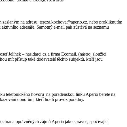
em zaslaným na adresu: tereza.kochova@aperio.cz, nebo prokliknutím
 aktivního adresáře. Samotný e-mail pak zůstává na seznamu
ef Jelínek – nasidarci.cz a firma Ecomail, (nástroj sloužící
mít přístup také dodavatelé těchto subjektů, kteří jsou
u telefonického hovoru na poradenskou linku Aperio berete na
vykazování donorům, kteří hradí provoz poradny.
 ochrana oprávněných zájmů Aperia jako správce, spočívající