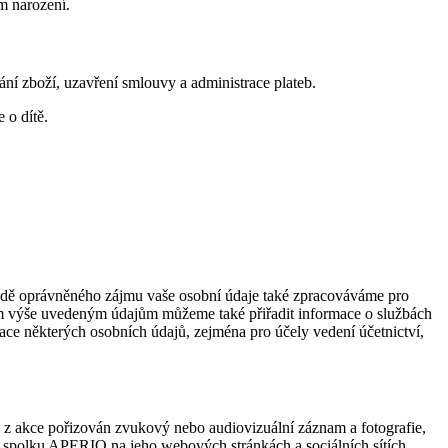
um narození.
ání zboží, uzavření smlouvy a administrace plateb.
 o dítě.
adě oprávněného zájmu vaše osobní údaje také zpracováváme pro
utým výše uvedeným údajům můžeme také přiřadit informace o službách
ivace některých osobních údajů, zejména pro účely vedení účetnictví,
z akce pořizován zvukový nebo audiovizuální záznam a fotografie,
i spolku APERIO na jeho webových stránkách a sociálních sítích,