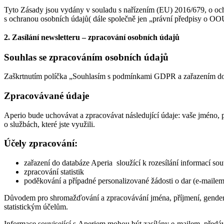
Tyto Zásady jsou vydány v souladu s nařízením (EU) 2016/679, o och
s ochranou osobních údajů( dále společně jen „právní předpisy o OOÚ
2. Zasílání newsletteru – zpracování osobních údajů
Souhlas se zpracováním osobních údajů
Zaškrtnutím políčka „Souhlasím s podmínkami GDPR a zařazením do d
Zpracovávané údaje
Aperio bude uchovávat a zpracovávat následující údaje: vaše jméno, p
o službách, které jste využili.
Účely zpracování:
zařazení do databáze Aperia sloužící k rozesílání informací so
zpracování statistik
poděkování a případné personalizované žádosti o dar (e-mailem
Důvodem pro shromažďování a zpracovávání jména, příjmení, genderu a
statistickým účelům.
Informace související s Aperiem mohou být zasílány e-mailem, před