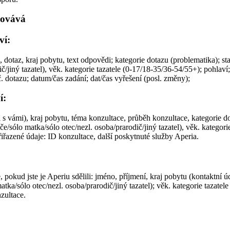
covává
ví:
, dotaz, kraj pobytu, text odpovědi; kategorie dotazu (problematika); st
/jiný tazatel), věk. kategorie tazatele (0-17/18-35/36-54/55+); pohlaví; 
 dotazu; datum/čas zadání; dat/čas vyřešení (posl. změny);
í:
i s vámi), kraj pobytu, téma konzultace, průběh konzultace, kategorie 
če/sólo matka/sólo otec/nezl. osoba/prarodič/jiný tazatel), věk. kategori
řiřazené údaje: ID konzultace, další poskytnuté služby Aperia.
, pokud jste je Aperiu sdělili: jméno, příjmení, kraj pobytu (kontaktní 
tka/sólo otec/nezl. osoba/prarodič/jiný tazatel); věk. kategorie tazatele
nzultace.