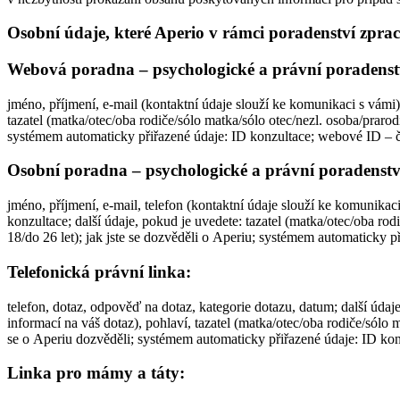
Osobní údaje, které Aperio v rámci poradenství zpra
Webová poradna – psychologické a právní poradenst
jméno, příjmení, e-mail (kontaktní údaje slouží ke komunikaci s vámi)
tazatel (matka/otec/oba rodiče/sólo matka/sólo otec/nezl. osoba/prarodič
systémem automaticky přiřazené údaje: ID konzultace; webové ID – č.
Osobní poradna – psychologické a právní poradenstv
jméno, příjmení, e-mail, telefon (kontaktní údaje slouží ke komunikac
konzultace; další údaje, pokud je uvedete: tazatel (matka/otec/oba rodi
18/do 26 let); jak jste se dozvěděli o Aperiu; systémem automaticky p
Telefonická právní linka:
telefon, dotaz, odpověď na dotaz, kategorie dotazu, datum; další údaje
informací na váš dotaz), pohlaví, tazatel (matka/otec/oba rodiče/sólo ma
se o Aperiu dozvěděli; systémem automaticky přiřazené údaje: ID ko
Linka pro mámy a táty: