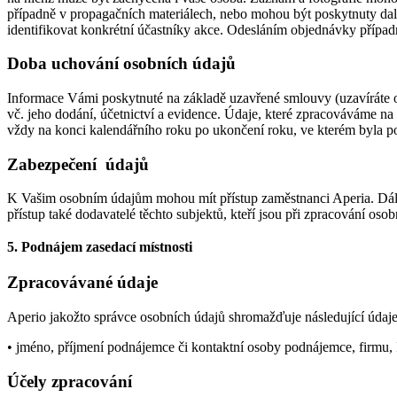
případně v propagačních materiálech, nebo mohou být poskytnuty dal
identifikovat konkrétní účastníky akce. Odesláním objednávky přípa
Doba uchování osobních údajů
Informace Vámi poskytnuté na základě uzavřené smlouvy (uzavíráte o
vč. jeho dodání, účetnictví a evidence. Údaje, které zpracováváme 
vždy na konci kalendářního roku po ukončení roku, ve kterém byla p
Zabezpečení údajů
K Vašim osobním údajům mohou mít přístup zaměstnanci Aperia. Dál
přístup také dodavatelé těchto subjektů, kteří jsou při zpracování o
5. Podnájem zasedací místnosti
Zpracovávané údaje
Aperio jakožto správce osobních údajů shromažďuje následující údaj
• jméno, příjmení podnájemce či kontaktní osoby podnájemce, firmu, I
Účely zpracování