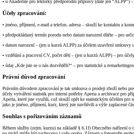
• u Akademie pro lektorky předporodní přípravy (dále jen “ALPP”) – 
Účely zpracování:
• jméno, příjmení, e-mail a telefon, adresa – slouží ke kontaktu a ko
• předpokládaný termín porodu nebo datum narození dítěte – pro určen
• datum narození – (jen u kurzů ALPP) za účelem uzavření smlouvy o s
• vzdělání a pracovní CV, počet dětí – (jen u kurzů ALPP) – pro účely
• údaj „Kde jste se o nás dozvěděli?“ – pro statistické a remarketingo
Právní důvod zpracování
Právním důvodem zpracování je tak smlouva o prodeji zboží nebo po
účely vytváření statistik pro interní potřeby Aperia a archivace pr
Aperia, které jste využili, což slouží opět ke statistickým účelům pro
jako je jméno, příjmení, kurz, který jste navštívili a výše zaplacené č
Souhlas s pořizováním záznamů
Během služby (zejm. kurzu) na základě § 6.1f) Obecného nařízení o
na nichž může být zachycena i vaše osoba. Záznam a fotografie mohou