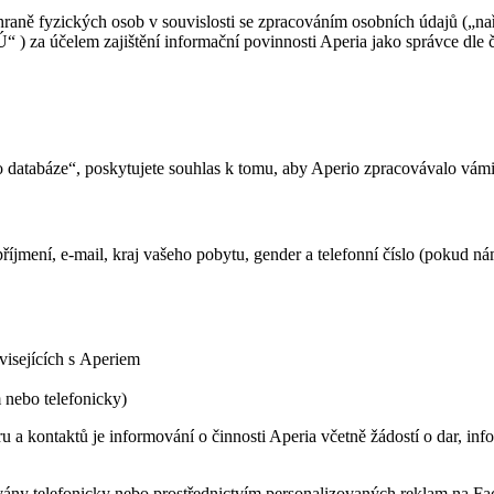
raně fyzických osob v souvislosti se zpracováním osobních údajů („na
“ ) za účelem zajištění informační povinnosti Aperia jako správce dle
atabáze“, poskytujete souhlas k tomu, aby Aperio zpracovávalo vámi
říjmení, e-mail, kraj vašeho pobytu, gender a telefonní číslo (pokud 
uvisejících s Aperiem
 nebo telefonicky)
 kontaktů je informování o činnosti Aperia včetně žádostí o dar, info
ávány telefonicky nebo prostřednictvím personalizovaných reklam na 