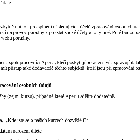
 údaje.
tně nutnou pro splnění následujících účelů zpracování osobních údaj
nancí na provoz poradny a pro statistické účely anonymně. Poté budou
a webu poradny.
 spolupracovníci Aperia, kteří poskytují poradenství a spravují datab
 přístup také dodavatelé těchto subjektů, kteří jsou při zpracování o
zpracování osobních údajů
žby (zejm. kurzu), případně které Aperiu sdělíte dodatečně.
sa, „Kde jste se o našich kurzech dozvěděli?“.
atum narození dítěte.