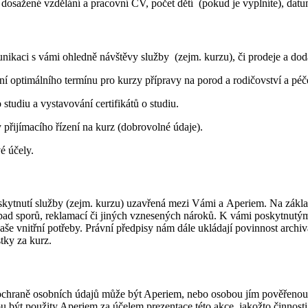
dosažené vzdělání a pracovní CV, počet dětí (pokud je vyplníte), dat
munikaci s vámi ohledně návštěvy služby (zejm. kurzu), či prodeje a dod
í optimálního termínu pro kurzy přípravy na porod a rodičovství a péče
tudiu a vystavování certifikátů o studiu.
 přijímacího řízení na kurz (dobrovolné údaje).
vé účely.
skytnutí služby (zejm. kurzu) uzavřená mezi Vámi a Aperiem. Na zákl
o případ sporů, reklamací či jiných vznesených nároků. K vámi poskytn
 naše vnitřní potřeby. Právní předpisy nám dále ukládají povinnost arch
ástky za kurz.
 ochraně osobních údajů může být Aperiem, nebo osobou jím pověřenou 
 být použity Aperiem za účelem prezentace této akce, jakožto činnost