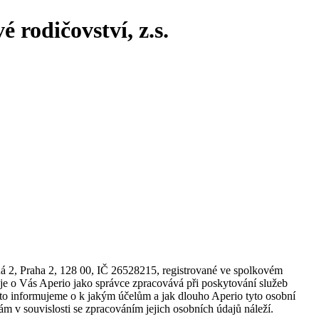
 rodičovství, z.s.
á 2, Praha 2, 128 00, IČ 26528215, registrované ve spolkovém
aje o Vás Aperio jako správce zpracovává při poskytování služeb
ímto informujeme o k jakým účelům a jak dlouho Aperio tyto osobní
m v souvislosti se zpracováním jejich osobních údajů náleží.