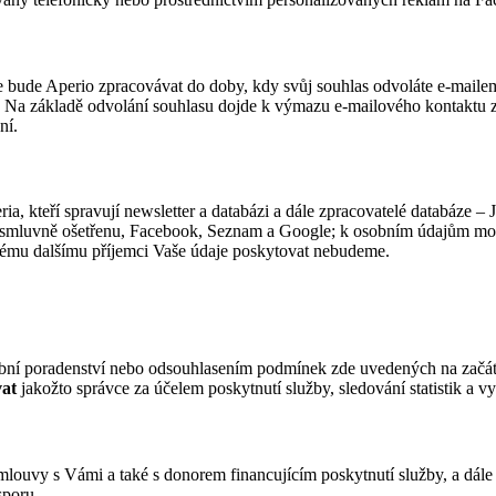
e bude Aperio zpracovávat do doby, kdy svůj souhlas odvoláte e-mail
. Na základě odvolání souhlasu dojde k výmazu e-mailového kontaktu z
ní.
kteří spravují newsletter a databázi a dále zpracovatelé databáze – Jos
mluvně ošetřenu, Facebook, Seznam a Google; k osobním údajům mohou 
dnému dalšímu příjemci Vaše údaje poskytovat nebudeme.
ní poradenství nebo odsouhlasením podmínek zde uvedených na začátk
at
jakožto správce za účelem poskytnutí služby, sledování statistik a 
louvy s Vámi a také s donorem financujícím poskytnutí služby, a dále
sporu.