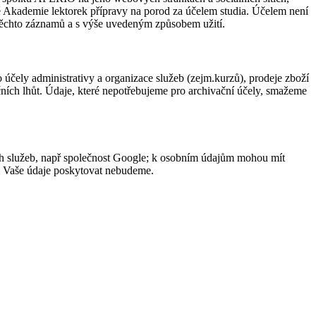
 Akademie lektorek přípravy na porod za účelem studia. Účelem není
m těchto záznamů a s výše uvedeným způsobem užití.
čely administrativy a organizace služeb (zejm.kurzů), prodeje zboží
ních lhůt. Údaje, které nepotřebujeme pro archivační účely, smažeme
h služeb, např společnost Google; k osobním údajům mohou mít
ci Vaše údaje poskytovat nebudeme.