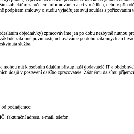
ším subjektům za účelem informování o akci v médiích, nebo v případě
dně podpisem smlouvy o studiu vyjadřujete svůj souhlas s pořizování
desláním objednávky) zpracováváme jen po dobu nezbytně nutnou pro ú
na základě zákonné povinnosti, uchováváme po dobu zákonných archivač
oskytnuta služba.
e mohou mít k osobním údajům přístup naši dodavatelé IT a obdobnýc
sobních údajů v postavení dalšího zpracovatele. Žádnému dalšímu příjem
e od podnájemce:
Č, fakturační adresu, e-mail, telefon.