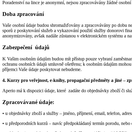
Poradenství na lince je anonymní, nejsou zpracovávány žádné osobní
Doba zpracování
Vaše osobní údaje budou shromažďovány a zpracovávány po dobu nezby
sporů z poskytování služeb a vykazování použití služby donorovi fi
anonymizovány, avšak nadále zůstanou v elektronickém systému a n
Zabezpečení údajů
K Vašim osobním údajům budou mít přístup pouze vybraní zaměstnanci a
ochranu osobních údajů smluvně ošetřenu; k osobním údajům mohou mít
příjemci Vaše údaje poskytovat nebudeme.
4. Kurzy pro veřejnost, e-knihy, propagační předměty a jiné – 
Aperio má k dispozici údaje, které zadáte do objednávky zboží či slu
Zpracovávané údaje:
• u objednávky zboží a služby – jméno, příjmení, email, telefon, adre
• u předporodních kurzů – navíc předpokládaný termín porodu, nebo d