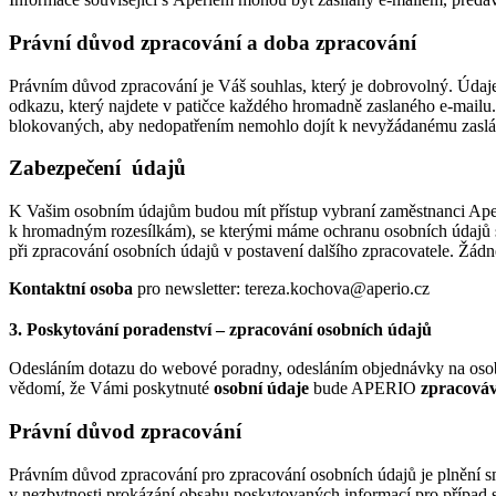
Právní důvod zpracování a doba zpracování
Právním důvod zpracování je Váš souhlas, který je dobrovolný. Údaj
odkazu, který najdete v patičce každého hromadně zaslaného e-mailu
blokovaných, aby nedopatřením nemohlo dojít k nevyžádanému zaslá
Zabezpečení údajů
K Vašim osobním údajům budou mít přístup vybraní zaměstnanci Aperia, 
k hromadným rozesílkám), se kterými máme ochranu osobních údajů s
při zpracování osobních údajů v postavení dalšího zpracovatele. Žá
Kontaktní osoba
pro newsletter: tereza.kochova@aperio.cz
3. Poskytování poradenství – zpracování osobních údajů
Odesláním dotazu do webové poradny, odesláním objednávky na osob
vědomí, že Vámi poskytnuté
osobní údaje
bude APERIO
zpracováv
Právní důvod zpracování
Právním důvod zpracování pro zpracování osobních údajů je plnění sm
v nezbytnosti prokázání obsahu poskytovaných informací pro případ 