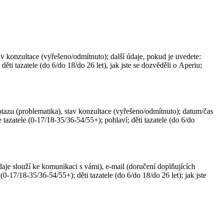
av konzultace (vyřešeno/odmítnuto); další údaje, pokud je uvedete:
děti tazatele (do 6/do 18/do 26 let), jak jste se dozvěděli o Aperiu;
dotazu (problematika), stav konzultace (vyřešeno/odmítnuto); datum/čas
e tazatele (0-17/18-35/36-54/55+); pohlaví; děti tazatele (do 6/do
údaje slouží ke komunikaci s vámi), e-mail (doručení doplňujících
 (0-17/18-35/36-54/55+); děti tazatele (do 6/do 18/do 26 let); jak jste