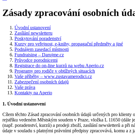
Zásady zpracování osobních údaj
Úvodní ustanovení
Zasílání newsletteru
Poskytování poradenství
Kurzy pro veřejnost, e-knihy, propagační předměty a jiné
Podnájem zasedací místnosti
Fundraising – Darujme.cz
Průvodce porodnicemi
Registrace do on-line kurzů na webu Aperio.cz
Programy pro rodiče v obtížných situacích
Vaše příběhy – www.zustavamerodici.cz
Zabezpečení osobních údajů
Vaše práva
Kontakty na Aperio
1. Úvodní ustanovení
Cílem těchto Zásad zpracování osobních údajů určených pro klienty 
rejstříku vedeném Městským soudem v Praze, vložka L 11650 (dále je
(např. poradenství, kurzů) a prodeji zboží, zasílání newsletterů a p
údaje v souladu s platnými právními předpisy zpracovává, komu a z j