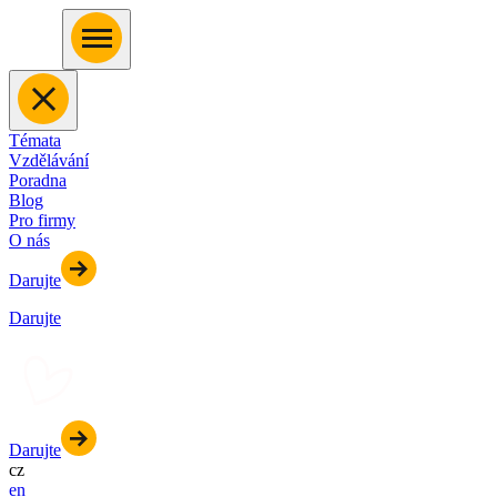
Témata
Vzdělávání
Poradna
Blog
Pro firmy
O nás
Darujte
Darujte
Darujte
cz
en