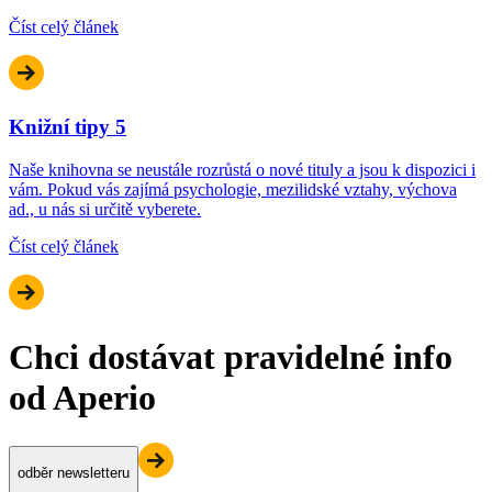
Číst celý článek
Knižní tipy 5
Naše knihovna se neustále rozrůstá o nové tituly a jsou k dispozici i
vám. Pokud vás zajímá psychologie, mezilidské vztahy, výchova
ad., u nás si určitě vyberete.
Číst celý článek
Chci dostávat pravidelné info
od Aperio
odběr newsletteru