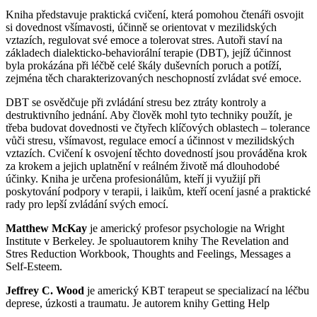
Kniha představuje praktická cvičení, která pomohou čtenáři osvojit
si dovednost všímavosti, účinně se orientovat v mezilidských
vztazích, regulovat své emoce a tolerovat stres. Autoři staví na
základech dialekticko-behaviorální terapie (DBT), jejíž účinnost
byla prokázána při léčbě celé škály duševních poruch a potíží,
zejména těch charakterizovaných neschopností zvládat své emoce.
DBT se osvědčuje při zvládání stresu bez ztráty kontroly a
destruktivního jednání. Aby člověk mohl tyto techniky použít, je
třeba budovat dovednosti ve čtyřech klíčových oblastech – tolerance
vůči stresu, všímavost, regulace emocí a účinnost v mezilidských
vztazích. Cvičení k osvojení těchto dovedností jsou prováděna krok
za krokem a jejich uplatnění v reálném životě má dlouhodobé
účinky. Kniha je určena profesionálům, kteří ji využijí při
poskytování podpory v terapii, i laikům, kteří ocení jasné a praktické
rady pro lepší zvládání svých emocí.
Matthew McKay
je americký profesor psychologie na Wright
Institute v Berkeley. Je spoluautorem knihy The Revelation and
Stres Reduction Workbook, Thoughts and Feelings, Messages a
Self-Esteem.
Jeffrey C. Wood
je americký KBT terapeut se specializací na léčbu
deprese, úzkosti a traumatu. Je autorem knihy Getting Help