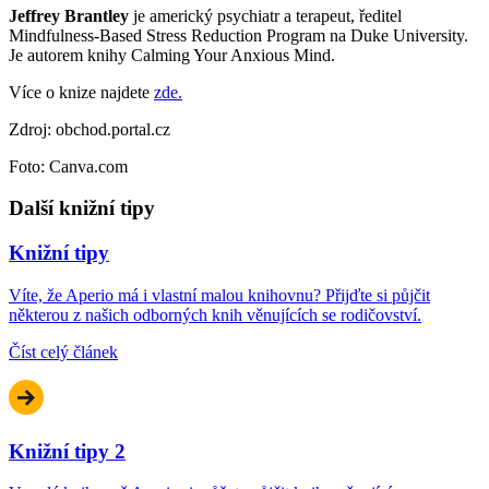
Jeffrey Brantley
je americký psychiatr a terapeut, ředitel
Mindfulness-Based Stress Reduction Program na Duke University.
Je autorem knihy Calming Your Anxious Mind.
Více o knize najdete
zde.
Zdroj: obchod.portal.cz
Foto: Canva.com
Další knižní tipy
Knižní tipy
Víte, že Aperio má i vlastní malou knihovnu? Přijďte si půjčit
některou z našich odborných knih věnujících se rodičovství.
Číst celý článek
Knižní tipy 2