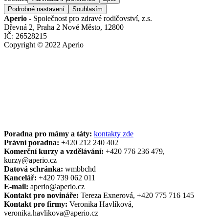
Podrobné nastavení
Souhlasím
Aperio
- Společnost pro zdravé rodičovství, z.s.
Dřevná 2, Praha 2 Nové Město, 12800
IČ: 26528215
Copyright © 2022 Aperio
Poradna pro mámy a táty:
kontakty zde
Právní poradna:
+420
212 240 402
Komerční kurzy a vzdělávání:
+420 776 236 479,
kurzy@aperio.cz
Datová schránka:
wmbbchd
Kancelář:
+420 739 062 011
E
‑
mail:
aperio@aperio.cz
Kontakt pro novináře:
Tereza Exnerová, +420 775 716 145
Kontakt pro firmy:
Veronika Havlíková,
veronika.havlikova@aperio.cz