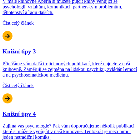
V malé knihovně Aperia si můžete půjčit knihy věnující se
psychologii, vztahům, komunikaci, partnerským problémům,
těhotenství a řadu dalších.
Číst celý článek
Knižní tipy 3
Přinášíme vám další trojici nových publikací, které najdete v naší
knihovně. Zaměřují se zejména na lidskou psychiku, zvládání emocí
a na psychosomatickou medicínu.
Číst celý článek
Knižní tipy 4
Zajímá vás psychologie? Pak vám doporučujeme několik publikací,
které si můžete vypůjčit v naší knihovně. Tentokrát je mezi nimi i
jeden netradiční komiks.