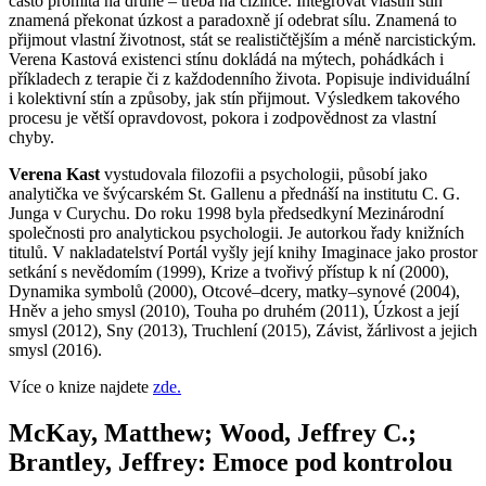
často promítá na druhé – třeba na cizince. Integrovat vlastní stín
znamená překonat úzkost a paradoxně jí odebrat sílu. Znamená to
přijmout vlastní životnost, stát se realističtějším a méně narcistickým.
Verena Kastová existenci stínu dokládá na mýtech, pohádkách i
příkladech z terapie či z každodenního života. Popisuje individuální
i kolektivní stín a způsoby, jak stín přijmout. Výsledkem takového
procesu je větší opravdovost, pokora i zodpovědnost za vlastní
chyby.
Verena Kast
vystudovala filozofii a psychologii, působí jako
analytička ve švýcarském St. Gallenu a přednáší na institutu C. G.
Junga v Curychu. Do roku 1998 byla předsedkyní Mezinárodní
společnosti pro analytickou psychologii. Je autorkou řady knižních
titulů. V nakladatelství Portál vyšly její knihy Imaginace jako prostor
setkání s nevědomím (1999), Krize a tvořivý přístup k ní (2000),
Dynamika symbolů (2000), Otcové–dcery, matky–synové (2004),
Hněv a jeho smysl (2010), Touha po druhém (2011), Úzkost a její
smysl (2012), Sny (2013), Truchlení (2015), Závist, žárlivost a jejich
smysl (2016).
Více o knize najdete
zde.
McKay, Matthew; Wood, Jeffrey C.;
Brantley, Jeffrey: Emoce pod kontrolou