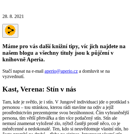
28. 8. 2021
Máme pro vás další knižní tipy, víc jich najdete na
našem blogu a všechny tituly jsou k půjčení v
knihovně Aperia.
Stačí napsat na e-mail
aperio@aperio.cz
a domluvit se na
vyzvednutí.
Kast, Verena: Stín v nás
Tam, kde je světlo, je i stín. V Jungově individuaci jde o protiklad s
personou – tou stránkou, kterou rádi stavíme na odiv a jejíž
prostřednictvím prezentujeme svou bezúhonnost. Čím vyhraněnější
persona, tím větší přetvářka a tím více potlačený stín. Stín ale
nemusí znamenat vyložené zlo, nýbrž častěji prostě něco, co je
méněcenné a nedokonalé. Ten, kdo si neuvědomuje vlastní stín, ho