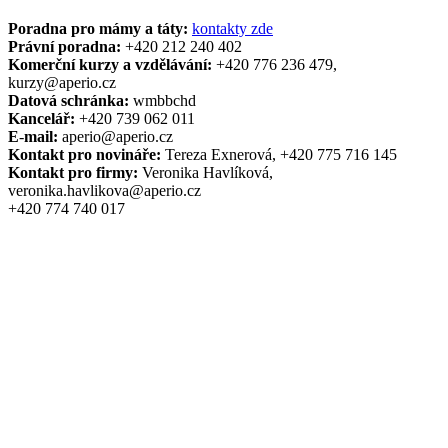
Poradna pro mámy a táty:
kontakty zde
Právní poradna:
+420
212 240 402
Komerční kurzy a vzdělávání:
+420 776 236 479,
kurzy@aperio.cz
Datová schránka:
wmbbchd
Kancelář:
+420 739 062 011
E
‑
mail:
aperio@aperio.cz
Kontakt pro novináře:
Tereza Exnerová, +420 775 716 145
Kontakt pro firmy:
Veronika Havlíková,
veronika.havlikova@aperio.cz
+420
774 740 017