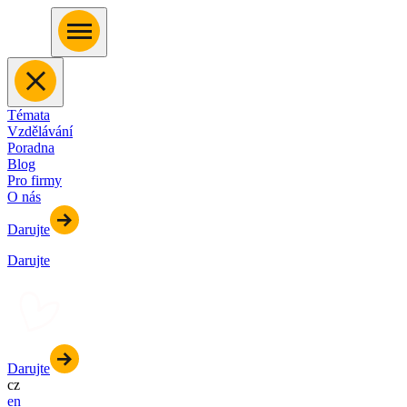
Témata
Vzdělávání
Poradna
Blog
Pro firmy
O nás
Darujte
Darujte
Darujte
cz
en